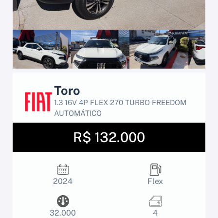
Toro
1.3 16V 4P FLEX 270 TURBO FREEDOM
AUTOMÁTICO
R$ 132.000
2024
Flex
32.000
4