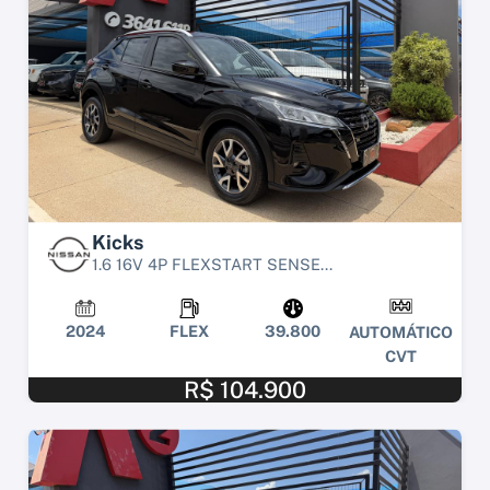
Kicks
1.6 16V 4P FLEXSTART SENSE...
2024
FLEX
39.800
AUTOMÁTICO
CVT
R$ 104.900