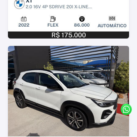
X1
2.0 16V 4P SDRIVE 20I X-LINE...
2022
FLEX
86.000
AUTOMÁTICO
R$ 175.000