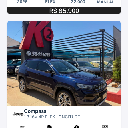
2026
FLEX
32.000
MANUAL
R$ 85.900
Compass
1.3 16V 4P FLEX LONGITUDE...