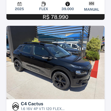
2025
FLEX
39.000
MANUAL
R$ 78.990
C4 Cactus
1.6 16V 4P VTI 120 FLEX...