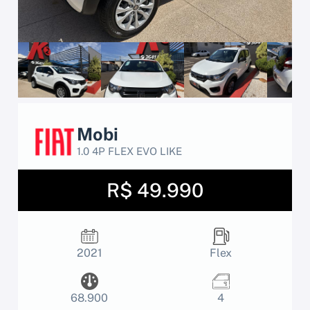
Mobi
1.0 4P FLEX EVO LIKE
R$ 49.990
2021
Flex
68.900
4